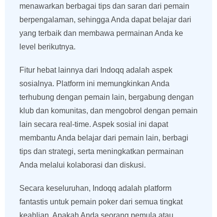
menawarkan berbagai tips dan saran dari pemain
berpengalaman, sehingga Anda dapat belajar dari
yang terbaik dan membawa permainan Anda ke
level berikutnya.
Fitur hebat lainnya dari Indoqq adalah aspek
sosialnya. Platform ini memungkinkan Anda
terhubung dengan pemain lain, bergabung dengan
klub dan komunitas, dan mengobrol dengan pemain
lain secara real-time. Aspek sosial ini dapat
membantu Anda belajar dari pemain lain, berbagi
tips dan strategi, serta meningkatkan permainan
Anda melalui kolaborasi dan diskusi.
Secara keseluruhan, Indoqq adalah platform
fantastis untuk pemain poker dari semua tingkat
keahlian. Apakah Anda seorang pemula atau