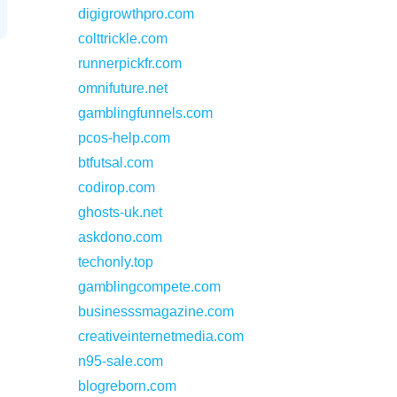
digigrowthpro.com
colttrickle.com
runnerpickfr.com
omnifuture.net
gamblingfunnels.com
pcos-help.com
btfutsal.com
codirop.com
ghosts-uk.net
askdono.com
techonly.top
gamblingcompete.com
businesssmagazine.com
creativeinternetmedia.com
n95-sale.com
blogreborn.com