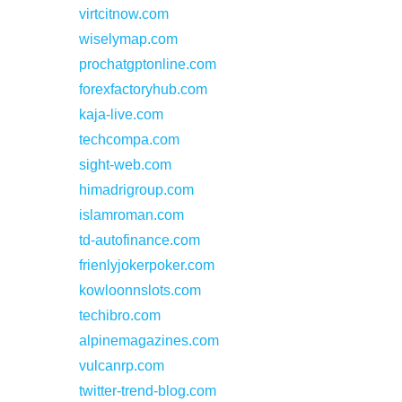
virtcitnow.com
wiselymap.com
prochatgptonline.com
forexfactoryhub.com
kaja-live.com
techcompa.com
sight-web.com
himadrigroup.com
islamroman.com
td-autofinance.com
frienlyjokerpoker.com
kowloonnslots.com
techibro.com
alpinemagazines.com
vulcanrp.com
twitter-trend-blog.com