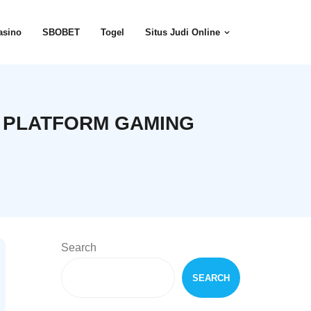
asino
SBOBET
Togel
Situs Judi Online
 PLATFORM GAMING
Search
SEARCH