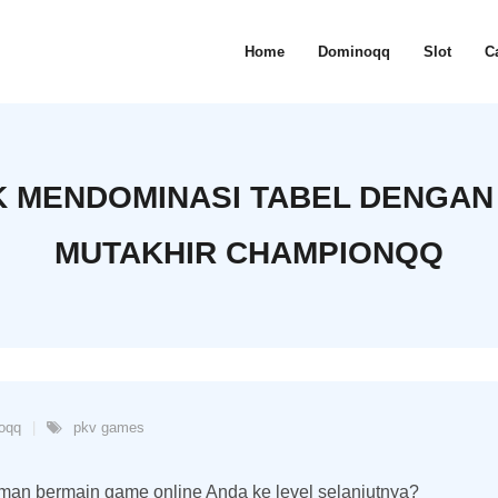
Home
Dominoqq
Slot
C
K MENDOMINASI TABEL DENGAN
MUTAKHIR CHAMPIONQQ
oqq
pkv games
n bermain game online Anda ke level selanjutnya?