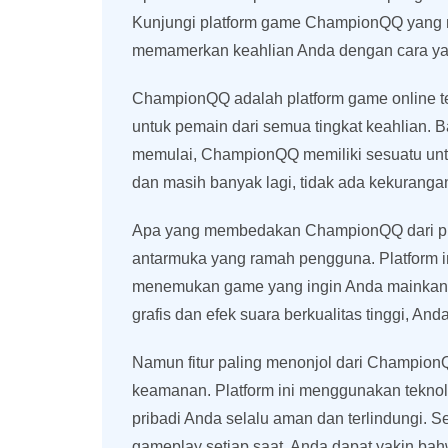
Kunjungi platform game ChampionQQ yang m
memamerkan keahlian Anda dengan cara ya
ChampionQQ adalah platform game online 
untuk pemain dari semua tingkat keahlian. 
memulai, ChampionQQ memiliki sesuatu untu
dan masih banyak lagi, tidak ada kekurangan
Apa yang membedakan ChampionQQ dari plat
antarmuka yang ramah pengguna. Platform 
menemukan game yang ingin Anda mainkan 
grafis dan efek suara berkualitas tinggi, An
Namun fitur paling menonjol dari Champion
keamanan. Platform ini menggunakan teknol
pribadi Anda selalu aman dan terlindungi. S
gameplay setiap saat, Anda dapat yakin bah