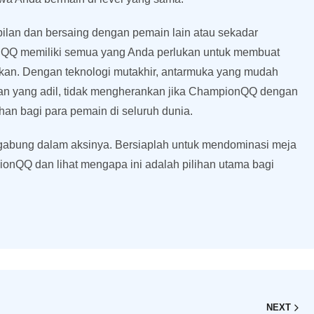
ilan dan bersaing dengan pemain lain atau sekadar
nQQ memiliki semua yang Anda perlukan untuk membuat
kan. Dengan teknologi mutakhir, antarmuka yang mudah
an yang adil, tidak mengherankan jika ChampionQQ dengan
ihan bagi para pemain di seluruh dunia.
gabung dalam aksinya. Bersiaplah untuk mendominasi meja
onQQ dan lihat mengapa ini adalah pilihan utama bagi
NEXT