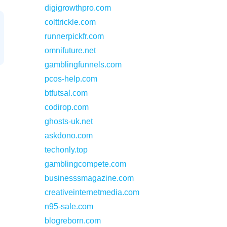
digigrowthpro.com
colttrickle.com
runnerpickfr.com
omnifuture.net
gamblingfunnels.com
pcos-help.com
btfutsal.com
codirop.com
ghosts-uk.net
askdono.com
techonly.top
gamblingcompete.com
businesssmagazine.com
creativeinternetmedia.com
n95-sale.com
blogreborn.com