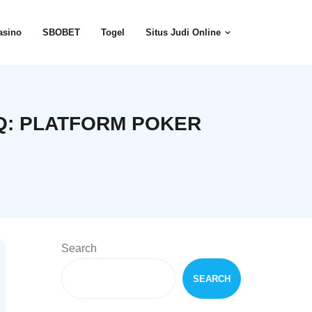
asino
SBOBET
Togel
Situs Judi Online
Q: PLATFORM POKER
Search
SEARCH