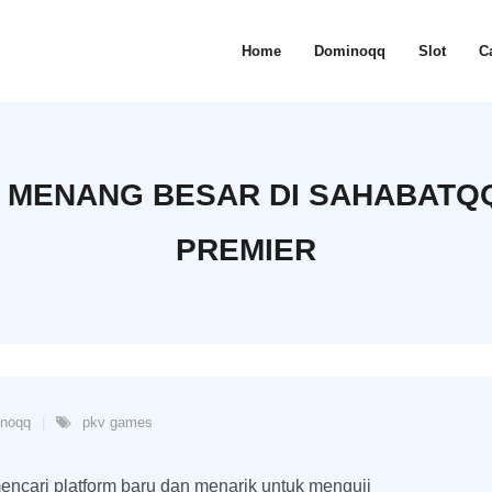
Home
Dominoqq
Slot
C
 MENANG BESAR DI SAHABATQ
PREMIER
noqq
pkv games
ncari platform baru dan menarik untuk menguji