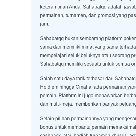
keterampilan Anda, Sahabatqq adalah jawa
permainan, turnamen, dan promosi yang past
jam.
Sahabatqq bukan sembarang platform poker b
sama dan memiliki minat yang sama terhada
mempelajari seluk beluknya atau seorang p
Sahabatqq memiliki sesuatu untuk semua or
Salah satu daya tarik terbesar dari Sahabat
Hold’em hingga Omaha, ada permainan yang 
pemain. Platform ini juga menawarkan berbag
dan multi-meja, memberikan banyak peluan
Selain pilihan permainannya yang mengesa
bonus untuk membantu pemain memaksimalk
cashback, atau hadiah turnamen khusus, a