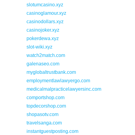
slotumcasino.xyz
casinoglamour.xyz
casinodollars.xyz
casinojoker.xyz
pokerdewa.xyz
slot-wiki.xyz
watch2match.com
galenaseo.com
myglobaltrustbank.com
employmentlawlawyergo.com
medicalmalpracticelawyersinc.com
comportshop.com
topdecorshop.com
shopasotv.com
travelsanga.com
instantguestposting.com