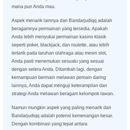
mana pun Anda mau.
Aspek menarik lainnya dari Bandarjudiqq adalah
beragamnya permainan yang tersedia. Apakah
Anda lebih menyukai permainan kasino klasik
seperti poker, blackjack, dan roulette, atau lebih
tertarik pada taruhan olahraga atau mesin slot,
Anda pasti menemukan sesuatu yang sesuai
dengan selera Anda. Ditambah lagi, dengan
kemampuan bermain melawan pemain daring
lainnya, Anda dapat menguji keterampilan dan
strategi Anda melawan beragam kelompok lawan.
Namun mungkin aspek yang paling menarik dari
Bandarjudiqq adalah potensi kemenangan besar.
Dengan kombinasi yang tepat antara