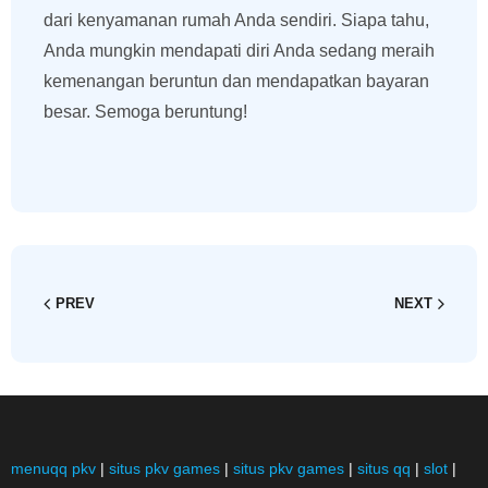
dari kenyamanan rumah Anda sendiri. Siapa tahu,
Anda mungkin mendapati diri Anda sedang meraih
kemenangan beruntun dan mendapatkan bayaran
besar. Semoga beruntung!
PREV
NEXT
menuqq pkv
|
situs pkv games
|
situs pkv games
|
situs qq
|
slot
|