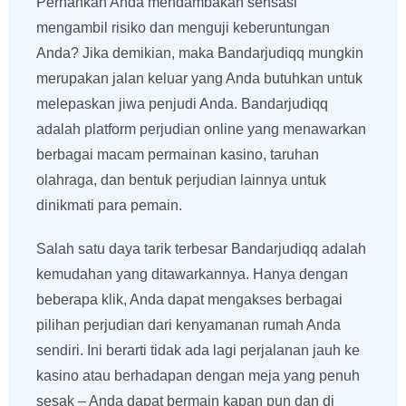
Pernahkah Anda mendambakan sensasi
mengambil risiko dan menguji keberuntungan
Anda? Jika demikian, maka Bandarjudiqq mungkin
merupakan jalan keluar yang Anda butuhkan untuk
melepaskan jiwa penjudi Anda. Bandarjudiqq
adalah platform perjudian online yang menawarkan
berbagai macam permainan kasino, taruhan
olahraga, dan bentuk perjudian lainnya untuk
dinikmati para pemain.
Salah satu daya tarik terbesar Bandarjudiqq adalah
kemudahan yang ditawarkannya. Hanya dengan
beberapa klik, Anda dapat mengakses berbagai
pilihan perjudian dari kenyamanan rumah Anda
sendiri. Ini berarti tidak ada lagi perjalanan jauh ke
kasino atau berhadapan dengan meja yang penuh
sesak – Anda dapat bermain kapan pun dan di