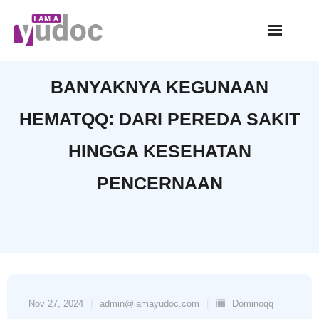
Skip
to
content
BANYAKNYA KEGUNAAN
HEMATQQ: DARI PEREDA SAKIT
HINGGA KESEHATAN
PENCERNAAN
Nov 27, 2024
admin@iamayudoc.com
Dominoqq