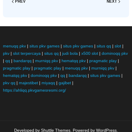
PREV
NEXT
menuqq pkv
|
situs pkv games
|
situs pkv games
|
situs qq
|
slot
|
pkv
|
slot terpercaya
|
situs qq
|
judi bola
|
x500 slot
|
dominoqq pkv
|
qq
|
bandarqq
|
murniqq pkv
|
hematqq pkv
|
pragmatic play
|
pragmatic play
|
pragmatic play
|
menuqq pkv
|
murniqq pkv
|
hematqq pkv
|
dominoqq pkv
|
qq
|
bandarqq
|
situs pkv games
|
pkv qq
|
majestibet
|
miyaqq
|
gajibet
|
https://ahliqq.pkvgamesresmi.org/
Developed by
Shuttle Themes
. Powered by
WordPress
.