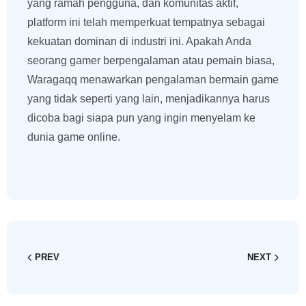
yang ramah pengguna, dan komunitas aktif,
platform ini telah memperkuat tempatnya sebagai
kekuatan dominan di industri ini. Apakah Anda
seorang gamer berpengalaman atau pemain biasa,
Waragaqq menawarkan pengalaman bermain game
yang tidak seperti yang lain, menjadikannya harus
dicoba bagi siapa pun yang ingin menyelam ke
dunia game online.
PREV
NEXT