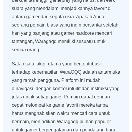
berkualitas tinggi, gameplay yang halus, dan efek
suara yang mendalam, menjadikannya favorit di
antara gamer dari segala usia. Apakah Anda
seorang pemain biasa yang ingin bersantai setelah
hari yang panjang atau gamer hardcore mencari
tantangan, Waragaqq memiliki sesuatu untuk
semua orang.
Salah satu faktor utama yang berkontribusi
terhadap keberhasilan WaraGQQ adalah antarmuka
yang ramah pengguna. Platform ini mudah
dinavigasi, dengan kontrol intuitif dan instruksi yang
jelas untuk setiap game. Pemain dapat dengan
cepat melompat ke game favorit mereka tanpa
harus menghabiskan waktu mencari cara untuk
bermain, menjadikan Waragaqq pilihan populer
untuk gamer berpengalaman dan pendatang baru.