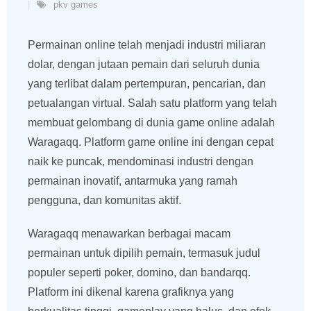
pkv games
Permainan online telah menjadi industri miliaran
dolar, dengan jutaan pemain dari seluruh dunia
yang terlibat dalam pertempuran, pencarian, dan
petualangan virtual. Salah satu platform yang telah
membuat gelombang di dunia game online adalah
Waragaqq. Platform game online ini dengan cepat
naik ke puncak, mendominasi industri dengan
permainan inovatif, antarmuka yang ramah
pengguna, dan komunitas aktif.
Waragaqq menawarkan berbagai macam
permainan untuk dipilih pemain, termasuk judul
populer seperti poker, domino, dan bandarqq.
Platform ini dikenal karena grafiknya yang