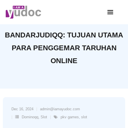
Skip
to
content
BANDARJUDIQQ: TUJUAN UTAMA
PARA PENGGEMAR TARUHAN
ONLINE
Dec 16, 2024
admin@iamayudoc.com
Dominoqq
,
Slot
pkv games
,
slot