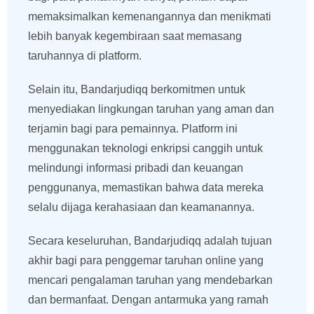
memaksimalkan kemenangannya dan menikmati
lebih banyak kegembiraan saat memasang
taruhannya di platform.
Selain itu, Bandarjudiqq berkomitmen untuk
menyediakan lingkungan taruhan yang aman dan
terjamin bagi para pemainnya. Platform ini
menggunakan teknologi enkripsi canggih untuk
melindungi informasi pribadi dan keuangan
penggunanya, memastikan bahwa data mereka
selalu dijaga kerahasiaan dan keamanannya.
Secara keseluruhan, Bandarjudiqq adalah tujuan
akhir bagi para penggemar taruhan online yang
mencari pengalaman taruhan yang mendebarkan
dan bermanfaat. Dengan antarmuka yang ramah