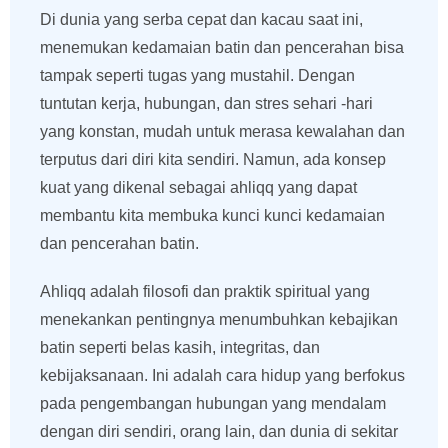
Di dunia yang serba cepat dan kacau saat ini,
menemukan kedamaian batin dan pencerahan bisa
tampak seperti tugas yang mustahil. Dengan
tuntutan kerja, hubungan, dan stres sehari -hari
yang konstan, mudah untuk merasa kewalahan dan
terputus dari diri kita sendiri. Namun, ada konsep
kuat yang dikenal sebagai ahliqq yang dapat
membantu kita membuka kunci kunci kedamaian
dan pencerahan batin.
Ahliqq adalah filosofi dan praktik spiritual yang
menekankan pentingnya menumbuhkan kebajikan
batin seperti belas kasih, integritas, dan
kebijaksanaan. Ini adalah cara hidup yang berfokus
pada pengembangan hubungan yang mendalam
dengan diri sendiri, orang lain, dan dunia di sekitar