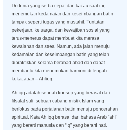
Di dunia yang serba cepat dan kacau saat ini,
menemukan kedamaian dan keseimbangan batin
tampak seperti tugas yang mustahil. Tuntutan
pekerjaan, keluarga, dan kewajiban sosial yang
terus-menerus dapat membuat kita merasa
kewalahan dan stres. Namun, ada jalan menuju
kedamaian dan keseimbangan batin yang telah
dipraktikkan selama berabad-abad dan dapat
membantu kita menemukan harmoni di tengah
kekacauan – Ahliqq.
Ahliqq adalah sebuah konsep yang berasal dari
filsafat sufi, sebuah cabang mistik Islam yang
berfokus pada perjalanan batin menuju pencerahan
spiritual. Kata Ahliqq berasal dari bahasa Arab “ahl”
yang berarti manusia dan “iq” yang berarti hati.